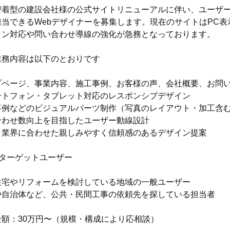
密着型の建設会社様の公式サイトリニューアルに伴い、ユーザ
担当できるWebデザイナーを募集します。現在のサイトはPC
ォン対応や問い合わせ導線の強化が急務となっております。
業務内容は以下のとおりです
プページ、事業内容、施工事例、お客様の声、会社概要、お問
ートフォン・タブレット対応のレスポンシブデザイン
事例などのビジュアルパーツ制作（写真のレイアウト・加工含
合わせ数向上を目指したユーザー動線設計
・業界に合わせた親しみやすく信頼感のあるデザイン提案
定ターゲットユーザー
住宅やリフォームを検討している地域の一般ユーザー
や自治体など、公共・民間工事の依頼先を探している担当者
金額：30万円〜（規模・構成により応相談）