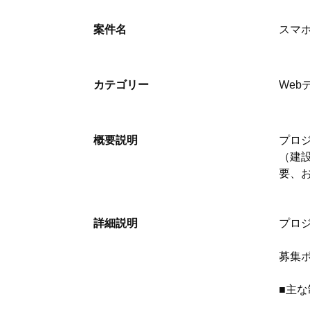
案件名
スマホ
カテゴリー
Web
概要説明
プロジ
（建設
要、お
詳細説明
プロ
募集ポ
■主な