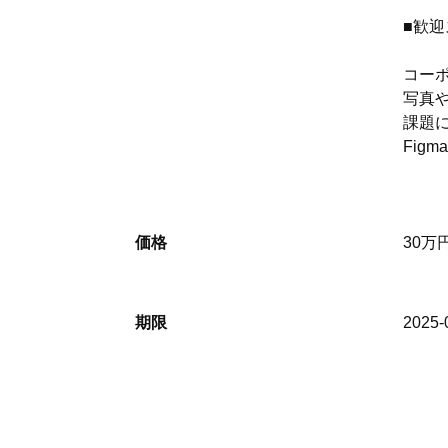
■歓
コー
写真
課題
Fig
価格
30万円
期限
2025-