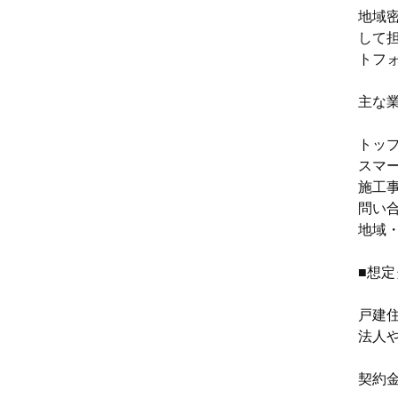
地域
して
トフ
主な
トッ
スマ
施工
問い
地域
■想
戸建
法人
契約