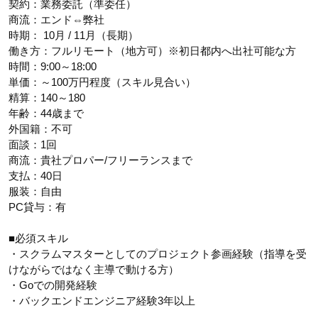
契約：業務委託（準委任）
商流：エンド⇔弊社
時期： 10月 / 11月（長期）
働き方：フルリモート（地方可）※初日都内へ出社可能な方
時間：9:00～18:00
単価：～100万円程度（スキル見合い）
精算：140～180
年齢：44歳まで
外国籍：不可
面談：1回
商流：貴社プロパー/フリーランスまで
支払：40日
服装：自由
PC貸与：有
■必須スキル
・スクラムマスターとしてのプロジェクト参画経験（指導を受
けながらではなく主導で動ける方）
・Goでの開発経験
・バックエンドエンジニア経験3年以上