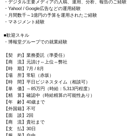
・デジタル主要メディアの入稿、運用、分析、報告のご経験
・Yahoo! / Google広告などの運用経験
・月間数千～1億円の予算を運用されたご経験
・マネジメント経験
■歓迎スキル
・博報堂グループでの就業経験
【契 約】業務委託（準委任）
【商 流】元請け⇔上位⇔弊社
【時 期】7月 / 8月
【場 所】常駐（赤坂）
【時 間】平日ビジネスタイム（相談可）
【単 価】～85万円（時給：5,313円程度）
【精 算】確認中（時給精算の可能性あり）
【年 齢】40歳まで
【外国籍】不可
【面 談】2回
【商 流】貴社まで
【支 払】30日
【服 装】自由