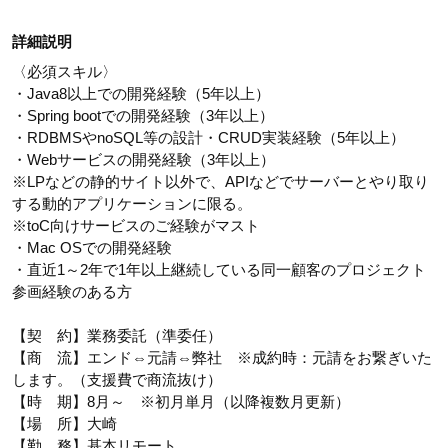
詳細説明
〈必須スキル〉
・Java8以上での開発経験（5年以上）
・Spring bootでの開発経験（3年以上）
・RDBMSやnoSQL等の設計・CRUD実装経験（5年以上）
・Webサービスの開発経験（3年以上）
※LPなどの静的サイト以外で、APIなどでサーバーとやり取り
する動的アプリケーションに限る。
※toC向けサービスのご経験がマスト
・Mac OSでの開発経験
・直近1～2年で1年以上継続している同一顧客のプロジェクト
参画経験のある方
【契 約】業務委託（準委任）
【商 流】エンド⇔元請⇔弊社 ※成約時：元請をお繋ぎいた
します。（支援費で商流抜け）
【時 期】8月～ ※初月単月（以降複数月更新）
【場 所】大崎
【勤 務】基本リモート