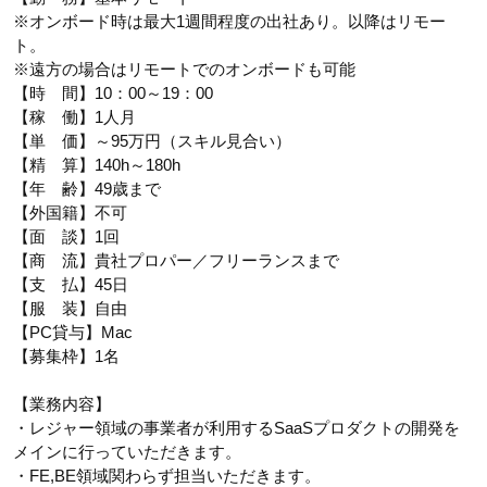
※オンボード時は最大1週間程度の出社あり。以降はリモー
ト。
※遠方の場合はリモートでのオンボードも可能
【時 間】10：00～19：00
【稼 働】1人月
【単 価】～95万円（スキル見合い）
【精 算】140h～180h
【年 齢】49歳まで
【外国籍】不可
【面 談】1回
【商 流】貴社プロパー／フリーランスまで
【支 払】45日
【服 装】自由
【PC貸与】Mac
【募集枠】1名
【業務内容】
・レジャー領域の事業者が利用するSaaSプロダクトの開発を
メインに行っていただきます。
・FE,BE領域関わらず担当いただきます。