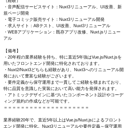
（経験）
・音声配信サービスサイト：Nuxt3リニューアル、UI改善、新
規ページ開発
・電子コミック販売サイト：Nuxt3リニューアル開発
・求人サイト：ABテスト、UI改善、Nuxt3リニューアル
・WEBアプリケーション：既存アプリ改修、Nuxt.jsリニュー
アル
【備考】
・20年程の業界経験を持ち、特に直近5年強はVue.js/Nuxt.jsを
用いたフロントエンド開発に特化されております。
・Nuxt2/Nuxt3どちらも経験があり、Nuxt3へのリニューアル開
発において豊富な経験がございます。
・要件定義から保守運用まで一貫してご経験を積まれており、
特に品質を意識した実装において高い能力を発揮されます。
・アトミックデザインに基づいたコンポーネント設計やコーデ
ィング規約の作成などが可能です。
＝＝＝＝＝＝＝＝＝＝＝＝＝＝＝＝＝＝＝＝
業界経験20年で、直近5年以上はVue.js/Nuxt.jsによるフロント
エンド開発に特化。Nuxt3リニューアルや要件定義～保守運用