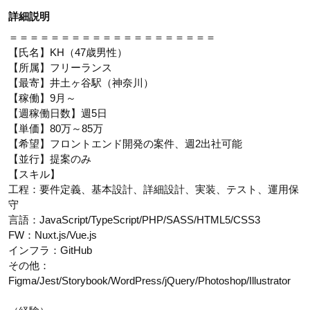
詳細説明
＝＝＝＝＝＝＝＝＝＝＝＝＝＝＝＝＝＝＝＝
【氏名】KH（47歳男性）
【所属】フリーランス
【最寄】井土ヶ谷駅（神奈川）
【稼働】9月～
【週稼働日数】週5日
【単価】80万～85万
【希望】フロントエンド開発の案件、週2出社可能
【並行】提案のみ
【スキル】
工程：要件定義、基本設計、詳細設計、実装、テスト、運用保
守
言語：JavaScript/TypeScript/PHP/SASS/HTML5/CSS3
FW：Nuxt.js/Vue.js
インフラ：GitHub
その他：
Figma/Jest/Storybook/WordPress/jQuery/Photoshop/Illustrator