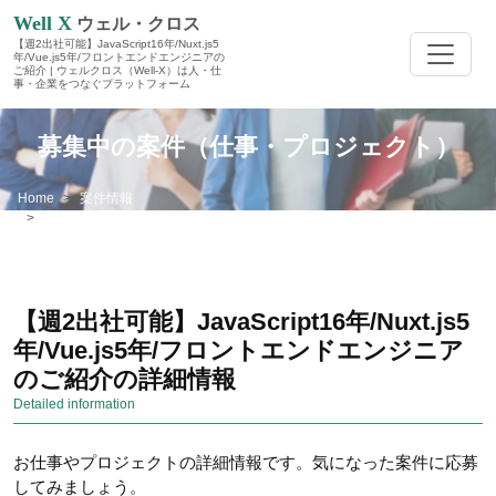
Well X
ウェル・クロス
【週2出社可能】JavaScript16年/Nuxt.js5
年/Vue.js5年/フロントエンドエンジニアの
ご紹介 | ウェルクロス（Well-X）は人・仕
事・企業をつなぐプラットフォーム
募集中の案件（仕事・プロジェクト）
Home
案件情報
【週2出社可能】JavaScript16年/Nuxt.js5年/Vue.js5年/フロントエンドエン
ジニアのご紹介
【週2出社可能】JavaScript16年/Nuxt.js5
年/Vue.js5年/フロントエンドエンジニア
のご紹介の詳細情報
Detailed information
お仕事やプロジェクトの詳細情報です。気になった案件に応募
してみましょう。