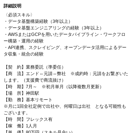
詳細説明
〈必須スキル〉
・データ基盤構築経験（3年以上）
・データ基盤エンジニアリングの経験（3年以上）
・AWSまたはGCPを用いたデータパイプライン・ワークフロ
ー構築・運用の経験
・API連携、スクレイピング、オープンデータ活用によるデー
タ収集・統合の経験
【契 約】業務委託（準委任）
【商 流】エンド⇔元請⇔弊社 ※成約時：元請をお繋ぎいた
します。（支援費で商流抜け）
【時 期】7月～ ※初月単月（以降複数月更新）
【場 所】神田駅
【勤 務】基本リモート
※月に1回全社定例で出社や、何曜日は出社 となる可能性も
ございます。
【時 間】フレックス有
【稼 働】1人月
【単 価】80万円（スキル見合い）