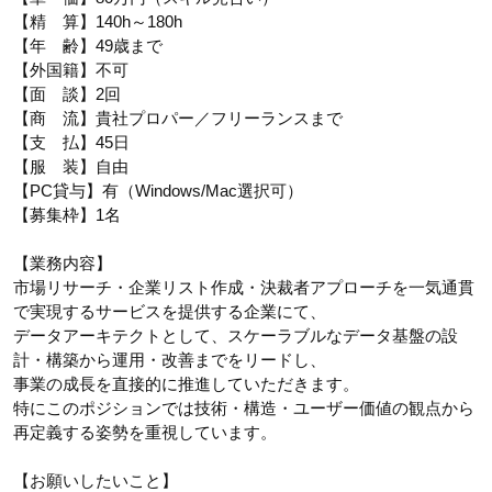
【精 算】140h～180h
【年 齢】49歳まで
【外国籍】不可
【面 談】2回
【商 流】貴社プロパー／フリーランスまで
【支 払】45日
【服 装】自由
【PC貸与】有（Windows/Mac選択可）
【募集枠】1名
【業務内容】
市場リサーチ・企業リスト作成・決裁者アプローチを一気通貫
で実現するサービスを提供する企業にて、
データアーキテクトとして、スケーラブルなデータ基盤の設
計・構築から運用・改善までをリードし、
事業の成長を直接的に推進していただきます。
特にこのポジションでは技術・構造・ユーザー価値の観点から
再定義する姿勢を重視しています。
【お願いしたいこと】