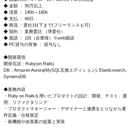
◆ 金額 ： 90万以上
◆ 清算 ： 140h～180h
◆ 支払 ： 40日
◆ 商流 ：貴社1社下まで(フリーランスも可)
◆ 契約 ： 業務委託 （準委任）
◆ 面談 ： 1回（企業様）※web面談
◆ PC貸与の有無 ： 貸与なし
◆開発環境
開発言語：Ruby(on Rails)
DB：Amazon Aurora(MySQL互換エディション), Elasticsearch,
DynamoDB
◆業務内容
・Ruby on Railsを用いたプロダクトの設計、開発、テスト、運
用、リファクタリング
・プロダクトマネージャー・デザイナーと連携をとりながら要
件定義・仕様策定
・新機能や改善案の提案と実装