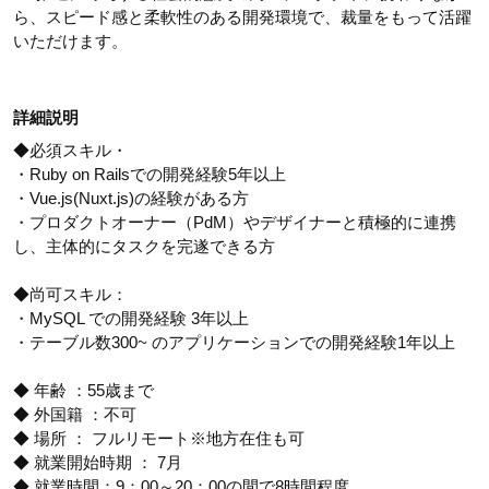
ら、スピード感と柔軟性のある開発環境で、裁量をもって活躍
いただけます。
詳細説明
◆必須スキル・
・Ruby on Railsでの開発経験5年以上
・Vue.js(Nuxt.js)の経験がある方
・プロダクトオーナー（PdM）やデザイナーと積極的に連携
し、主体的にタスクを完遂できる方
◆尚可スキル：
・MySQL での開発経験 3年以上
・テーブル数300~ のアプリケーションでの開発経験1年以上
◆ 年齢 ：55歳まで
◆ 外国籍 ：不可
◆ 場所 ： フルリモート※地方在住も可
◆ 就業開始時期 ： 7月
◆ 就業時間：9：00～20：00の間で8時間程度