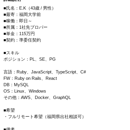
■氏名：E.K（43歳 / 男性）
■最寄：福岡大学前
■稼働：即日～
■所属：1社先プロパー
■単金：115万円
■契約：準委任契約
■スキル
ポジション：PL、SE、PG
言語：Ruby、JavaScript、TypeScript、C#
FW：Ruby on Rails、React
DB：MySQL
OS：Linux、Windows
その他：AWS、Docker、GraphQL
■希望
・フルリモート希望（福岡県出社相談可）
■備考