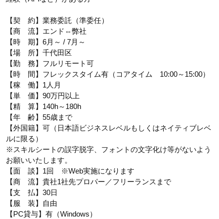
【契 約】業務委託（準委任）
【商 流】エンド⇔弊社
【時 期】6月～ / 7月～
【場 所】千代田区
【勤 務】フルリモート可
【時 間】フレックスタイム有（コアタイム 10:00～15:00）
【稼 働】1人月
【単 価】90万円以上
【精 算】140h～180h
【年 齢】55歳まで
【外国籍】可（日本語ビジネスレベルもしくはネイティブレベ
ルに限る）
※スキルシートの誤字脱字、フォントの文字化け等がないよう
お願いいたします。
【面 談】1回 ※Web実施になります
【商 流】貴社1社先プロパー／フリーランスまで
【支 払】30日
【服 装】自由
【PC貸与】有（Windows）