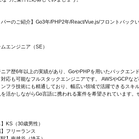
パーのご紹介】Go3年/PHP2年/React/Vue.js/フロント
テムエンジニア（SE）
ニア歴6年以上の実績があり、GoやPHPを用いたバックエンド開発
ド対応も可能なフルスタックエンジニアです。 AWSやGCPな
インフラ技術にも精通しており、幅広い領域で活躍できるスキル
見を活かしながらGo言語に携われる案件を希望されています。
】KS（30歳男性）
属】フリーランス
寄駅】南越谷（埼玉）