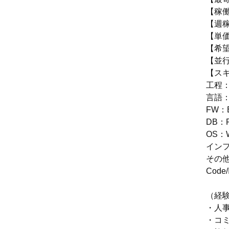
【稼働
【週稼
【単価
【希望
【並
【ス
工程
言語：Go
FW：Bo
DB：Po
OS：W
インフラ
その他：G
Code/I
（経
・人事
・コ