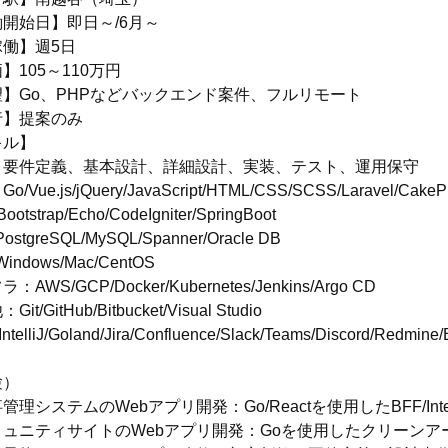
開始日】即日～/6月～
働】週5日
】105～110万円
】Go、PHPなどバックエンド案件、フルリモート
行】提案のみ
キル】
：要件定義、基本設計、詳細設計、実装、テスト、運用保守
/Vue.js/jQuery/JavaScript/HTML/CSS/SCSS/Laravel/CakeP
otstrap/Echo/CodeIgniter/SpringBoot
stgreSQL/MySQL/Spanner/Oracle DB
indows/Mac/CentOS
：AWS/GCP/Docker/Kubernetes/Jenkins/Argo CD
it/GitHub/Bitbucket/Visual Studio
ntelliJ/Goland/Jira/Confluence/Slack/Teams/Discord/Redmine/
験）
管理システムのWebアプリ開発：Go/Reactを使用したBFF/Inte
ミュニティサイトのWebアプリ開発：Goを使用したクリーン