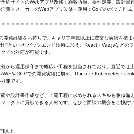
行予約サイトのWebアプリ改修：顧客折衝、要件定義、設計書
手消費財メーカーのWebアプリ改修・運用：Goでのバッチ作成
＝＝＝＝＝＝＝＝＝＝＝＝＝＝＝＝＝＝＝＝＝＝＝＝＝＝＝＝
年の開発経験をお持ちで、キャリア年数以上に豊富な実績を積ま
PHPといったバックエンド技術に加え、React・Vue.jsな
ックでの対応が可能です。
定義から運用保守まで幅広い工程を担当されており、直近では上
AWSやGCPでの開発実績に加え、Docker・Kubernetes・Je
応可能です。
折衝や設計書作成など、上流工程に求められるスキルも兼ね備
ロジェクトに貢献できる人材です。ぜひご面談の機会をご検討
万円以上