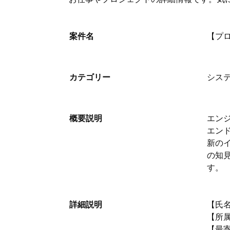
案件名
【プロ
カテゴリー
シス
概要説明
エンジ
エン
新の
の知
す。
詳細説明
【氏名
【所
【最