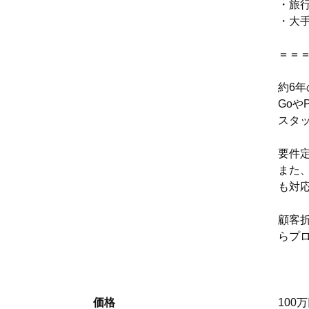
・旅
・大
＝＝
約6
Goや
スタ
要件
また、
も対
顧客
らプ
価格
100