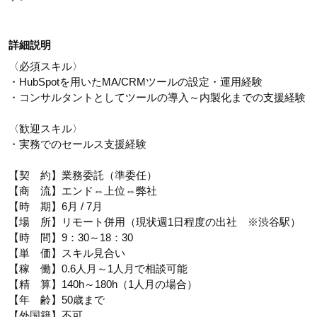
詳細説明
〈必須スキル〉
・HubSpotを用いたMA/CRMツールの設定・運用経験
・コンサルタントとしてツールの導入～内製化までの支援経験
〈歓迎スキル〉
・実務でのセールス支援経験
【契 約】業務委託（準委任）
【商 流】エンド⇔上位⇔弊社
【時 期】6月 / 7月
【場 所】リモート併用（現状週1日程度の出社 ※渋谷駅）
【時 間】9：30～18：30
【単 価】スキル見合い
【稼 働】0.6人月～1人月で相談可能
【精 算】140h～180h（1人月の場合）
【年 齢】50歳まで
【外国籍】不可