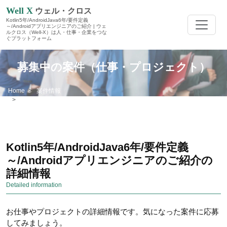
Well X
ウェル・クロス
Kotlin5年/AndroidJava6年/要件定義
～/Androidアプリエンジニアのご紹介 | ウェ
ルクロス（Well-X）は人・仕事・企業をつな
ぐプラットフォーム
募集中の案件（仕事・プロジェクト）
Home
案件情報
Kotlin5年/AndroidJava6年/要件定義～/Androidアプリエンジニアのご紹介
Kotlin5年/AndroidJava6年/要件定義
～/Androidアプリエンジニアのご紹介の
詳細情報
Detailed information
お仕事やプロジェクトの詳細情報です。気になった案件に応募
してみましょう。