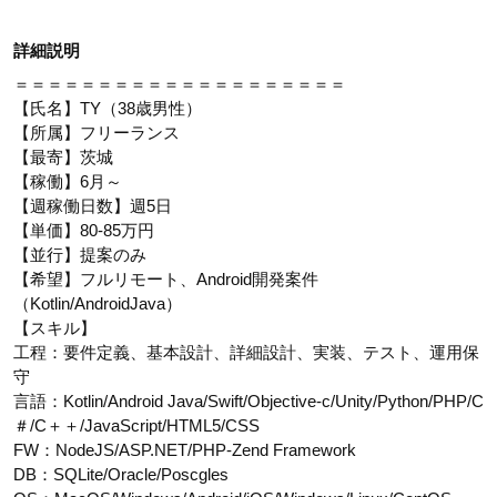
詳細説明
＝＝＝＝＝＝＝＝＝＝＝＝＝＝＝＝＝＝＝＝
【氏名】TY（38歳男性）
【所属】フリーランス
【最寄】茨城
【稼働】6月～
【週稼働日数】週5日
【単価】80-85万円
【並行】提案のみ
【希望】フルリモート、Android開発案件
（Kotlin/AndroidJava）
【スキル】
工程：要件定義、基本設計、詳細設計、実装、テスト、運用保
守
言語：Kotlin/Android Java/Swift/Objective-c/Unity/Python/PHP/C
＃/C＋＋/JavaScript/HTML5/CSS
FW：NodeJS/ASP.NET/PHP-Zend Framework
DB：SQLite/Oracle/Poscgles