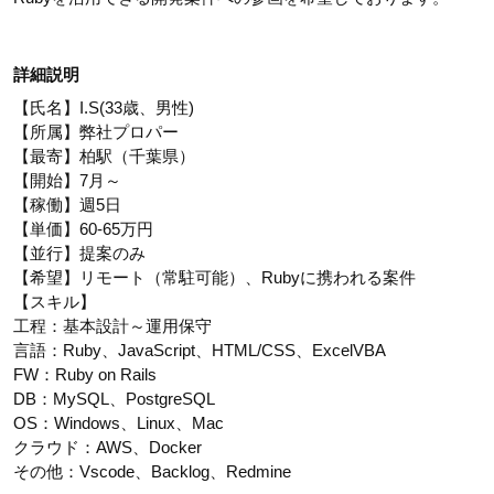
詳細説明
【氏名】I.S(33歳、男性)
【所属】弊社プロパー
【最寄】柏駅（千葉県）
【開始】7月～
【稼働】週5日
【単価】60-65万円
【並行】提案のみ
【希望】リモート（常駐可能）、Rubyに携われる案件
【スキル】
工程：基本設計～運用保守
言語：Ruby、JavaScript、HTML/CSS、ExcelVBA
FW：Ruby on Rails
DB：MySQL、PostgreSQL
OS：Windows、Linux、Mac
クラウド：AWS、Docker
その他：Vscode、Backlog、Redmine