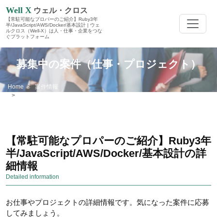
Well X
ウェル・クロス
【常駐可能なプロパーのご紹介】Ruby3年
半/JavaScript/AWS/Docker/基本設計 | ウェ
ルクロス（Well-X）は人・仕事・企業をつな
ぐプラットフォーム
募集中の案件（仕事・プロジェクト）
Home
案件情報
【常駐可能なプロパーのご紹介】Ruby3年半/JavaScript/AWS/Docker/基本
設計
【常駐可能なプロパーのご紹介】Ruby3年
半/JavaScript/AWS/Docker/基本設計の詳
細情報
Detailed information
お仕事やプロジェクトの詳細情報です。気になった案件に応募
してみましょう。