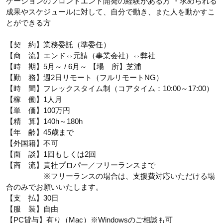
ケーションのフロントエンド開発の経験がある方 ・求められる
成果やスケジュールに対して、自分で動き、また人を動かすこ
とができる方
【契 約】業務委託（準委任）
【商 流】エンド⇔元請（事業会社）⇔弊社
【時 期】5月～ / 6月～ 【場 所】芝浦
【勤 務】週2日リモート（フルリモートNG）
【時 間】フレックスタイム制（コアタイム：10:00～17:00）
【稼 働】1人月
【単 価】100万円
【精 算】140h～180h
【年 齢】45歳まで
【外国籍】不可
【面 談】1回もしくは2回
【商 流】貴社プロパー／フリーランスまで
※フリーランスの場合は、支援費対応いただける場
合のみでお願いいたします。
【支 払】30日
【服 装】自由
【PC貸与】有り（Mac）※Windowsのご相談も可